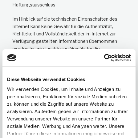
Haftungsausschluss
Im Hinblick auf die technischen Eigenschaften des
Internet kann keine Gewähr für die Authentizität,
Richtigkeit und Vollständigkeit der im Internet zur
Verfügung gestellten Informationen übernommen
werden. Es wird auch keine Gewähr für die
Verfügbarkeit oder den Betrieb der
gegenständlichen Homepage und ihrer
übernommenen Inhalte übernommen.
Diese Webseite verwendet Cookies
Jede Haftung für unmittelbare, mittelbare oder
Wir verwenden Cookies, um Inhalte und Anzeigen zu
sonstige Schäden, unabhängig von deren
personalisieren, Funktionen für soziale Medien anbieten
Ursachen, die aus der Benutzung oder
zu können und die Zugriffe auf unsere Website zu
Nichtverfügbarkeit der Daten und Informationen
analysieren. Außerdem geben wir Informationen zu Ihrer
dieser Homepage erwachsen, wird, soweit
Verwendung unserer Website an unsere Partner für
rechtlich zulässig, ausgeschlossen.
soziale Medien, Werbung und Analysen weiter. Unsere
Partner führen diese Informationen möglicherweise mit
Haftung für Links