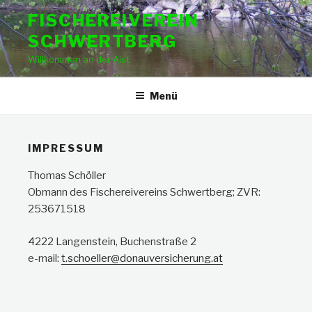
Zum
FISCHEREIVEREIN
Inhalt
SCHWERTBERG
springen
Willkommen an der Aist
Menü
IMPRESSUM
Thomas Schöller
Obmann des Fischereivereins Schwertberg; ZVR:
253671518
4222 Langenstein, Buchenstraße 2
e-mail:
t.schoeller@donauversicherung.at